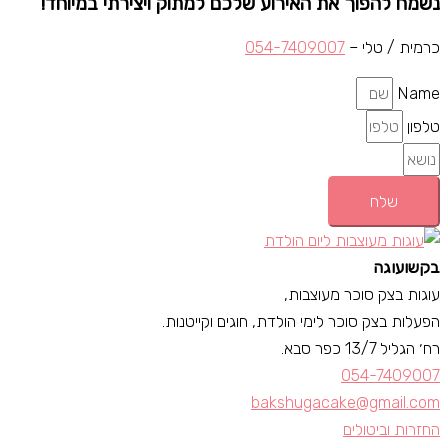
נשמח להפוך את האירוע שלכם למתוק ויצירתי במיוחד!
כרמית / טלי –
054-7409007
Name
טלפון
שלח
בקשועוגה
עוגות בצק סוכר מעוצבות,
הפעלות בצק סוכר לימי הולדת, חוגים וקייטנות.
רח׳ הגליל 13/7 כפר סבא.
054-7409007
bakshugacake@gmail.com
החזרות וביטולים