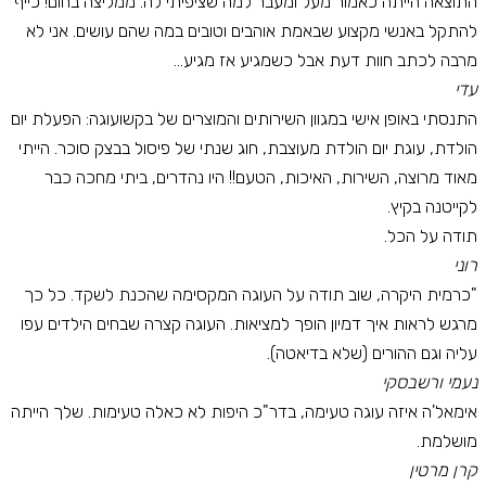
התוצאה הייתה כאמור מעל ומעבר למה שציפיתי לה. ממליצה בחום! כייף
להתקל באנשי מקצוע שבאמת אוהבים וטובים במה שהם עושים. אני לא
מרבה לכתב חוות דעת אבל כשמגיע אז מגיע...
עדי
התנסתי באופן אישי במגוון השירותים והמוצרים של בקשועוגה: הפעלת יום
הולדת, עוגת יום הולדת מעוצבת, חוג שנתי של פיסול בבצק סוכר. הייתי
מאוד מרוצה, השירות, האיכות, הטעם!! היו נהדרים, ביתי מחכה כבר
לקייטנה בקיץ.
תודה על הכל.
רוני
"כרמית היקרה, שוב תודה על העוגה המקסימה שהכנת לשקד. כל כך
מרגש לראות איך דמיון הופך למציאות. העוגה קצרה שבחים הילדים עפו
עליה וגם ההורים (שלא בדיאטה).
נעמי ורשבסקי
אימאל'ה איזה עוגה טעימה, בדר"כ היפות לא כאלה טעימות. שלך הייתה
מושלמת.
קרן מרטין