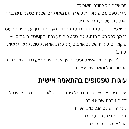
מתאימה בול לחובבי השוקולד.
עוגת טפטופים שוקולדית עשירה עם מילוי קרם שמנת בטעמים שתבחרו
(שוקולד, עוגיות, נוגט או וניל).
ציפוי גאנש שוקולד וזיגוג שוקולד הנשפך מעל ומטפטף על דפנות העוגה.
בנוסף לכל הטוב הזה, עוגת טפטופים מעוצבת ומקושטת ב"גודיס" –
שוקולדים ועוגיות שכולם אוהבים (מקופלת, אוראו, לוטוס, קליק, גליליות
ועוד…)
כדי להוסיף משהו אישי לחגיגה, נוסיף אלמנטים מבצק סוכר: שם, ברכה,
ספרות הגיל ומשהו שהוא אוהב.
עוגות טפטופים בהתאמה אישית
אם זה ילד – נעצב סוכריות של גיבורי,כדורגל/כדורסל, מיניונים או כל
דמות אחרת שהוא אוהב.
לילדה – עולם הנסיכות, הפיות
וכמובן חדי הקרן הקסומים.
הכל אפשרי כשמדובר