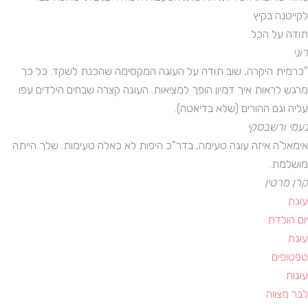
לקייטנה בקיץ.
תודה על הכל.
רוני
"כרמית היקרה, שוב תודה על העוגה המקסימה שהכנת לשקד. כל כך
מרגש לראות איך דמיון הופך למציאות. העוגה קצרה שבחים הילדים עפו
עליה וגם ההורים (שלא בדיאטה).
נעמי ורשבסקי
אימאל'ה איזה עוגה טעימה, בדר"כ היפות לא כאלה טעימות. שלך הייתה
מושלמת.
קרן מרטין
עוגת
יום הולדת
עוגת
טפטופים
עוגות
לבר מצווה