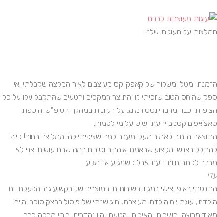
המלצות על העוגות שלנו
הזמנתי מטלי משלוח של קאפקייקס מעוצבים לאור המלצה שקבלתי. אין
ספק שהיחס הטוב שזכיתי לו והתוצר המקסים והטעים שהתקבל עלו על כל
הציפיות. כבר מהבריינסטורמינג על רעיונות במהלך הסופ"ש והוספת
טאצ'אפים קטנים ידעתי שיש על מי לסמוך.
התוצאה הייתה כאמור מעל ומעבר למה שציפיתי לה. ממליצה בחום! כייף
להתקל באנשי מקצוע שבאמת אוהבים וטובים במה שהם עושים. אני לא
מרבה לכתב חוות דעת אבל כשמגיע אז מגיע...
עדי
התנסתי באופן אישי במגוון השירותים והמוצרים של בקשועוגה: הפעלת יום
הולדת, עוגת יום הולדת מעוצבת, חוג שנתי של פיסול בבצק סוכר. הייתי
מאוד מרוצה, השירות, האיכות, הטעם!! היו נהדרים, ביתי מחכה כבר