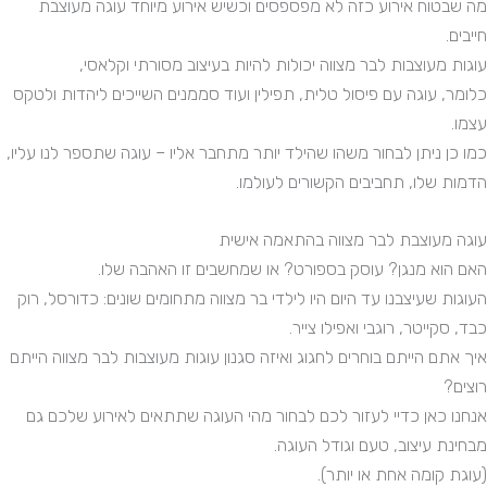
מה שבטוח אירוע כזה לא מפספסים וכשיש אירוע מיוחד עוגה מעוצבת
חייבים.
עוגות מעוצבות לבר מצווה יכולות להיות בעיצוב מסורתי וקלאסי,
כלומר, עוגה עם פיסול טלית, תפילין ועוד סממנים השייכים ליהדות ולטקס
עצמו.
כמו כן ניתן לבחור משהו שהילד יותר מתחבר אליו – עוגה שתספר לנו עליו,
הדמות שלו, תחביבים הקשורים לעולמו.
עוגה מעוצבת לבר מצווה בהתאמה אישית
האם הוא מנגן? עוסק בספורט? או שמחשבים זו האהבה שלו.
העוגות שעיצבנו עד היום היו לילדי בר מצווה מתחומים שונים: כדורסל, רוק
כבד, סקייטר, רוגבי ואפילו צייר.
איך אתם הייתם בוחרים לחגוג ואיזה סגנון עוגות מעוצבות לבר מצווה הייתם
רוצים?
אנחנו כאן כדיי לעזור לכם לבחור מהי העוגה שתתאים לאירוע שלכם גם
מבחינת עיצוב, טעם וגודל העוגה.
(עוגת קומה אחת או יותר).