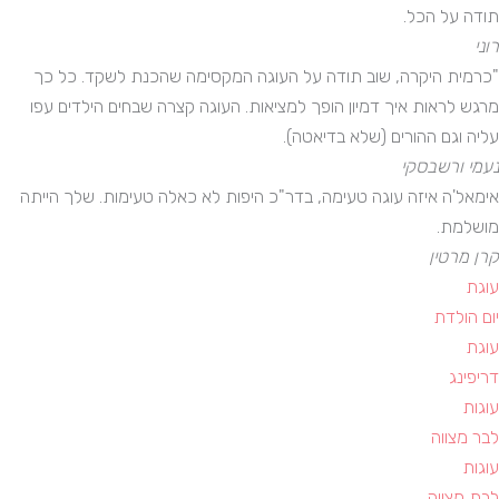
תודה על הכל.
רוני
"כרמית היקרה, שוב תודה על העוגה המקסימה שהכנת לשקד. כל כך
מרגש לראות איך דמיון הופך למציאות. העוגה קצרה שבחים הילדים עפו
עליה וגם ההורים (שלא בדיאטה).
נעמי ורשבסקי
אימאל'ה איזה עוגה טעימה, בדר"כ היפות לא כאלה טעימות. שלך הייתה
מושלמת.
קרן מרטין
עוגת
יום הולדת
עוגת
דריפינג
עוגות
לבר מצווה
עוגות
לבת מצווה