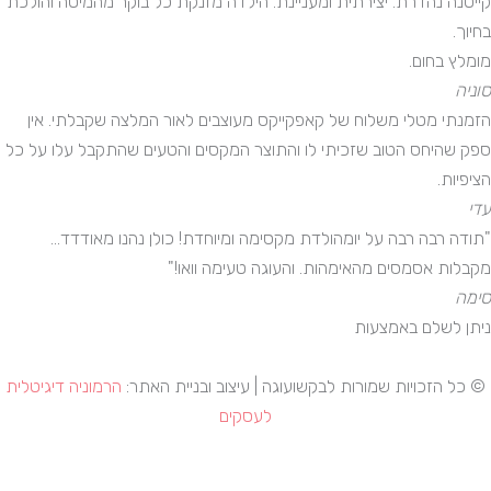
קייטנה נהדרת. יצירתית ומעניינת. הילדה מזנקת כל בוקר מהמיטה והולכת
בחיוך.
מומלץ בחום.
סוניה
הזמנתי מטלי משלוח של קאפקייקס מעוצבים לאור המלצה שקבלתי. אין
ספק שהיחס הטוב שזכיתי לו והתוצר המקסים והטעים שהתקבל עלו על כל
הציפיות.
עדי
"תודה רבה רבה על יומהולדת מקסימה ומיוחדת! כולן נהנו מאודדד...
מקבלות אסמסים מהאימהות. והעוגה טעימה וואו!"
סימה
ניתן לשלם באמצעות
© כל הזכויות שמורות לבקשועוגה | עיצוב ובניית האתר:
הרמוניה דיגיטלית
לעסקים
כתבו לנו