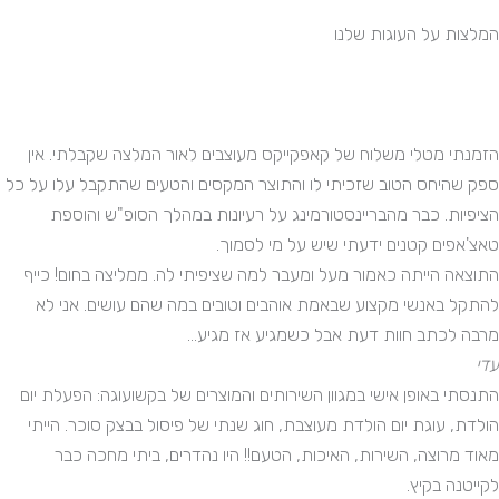
המלצות על העוגות שלנו
הזמנתי מטלי משלוח של קאפקייקס מעוצבים לאור המלצה שקבלתי. אין
ספק שהיחס הטוב שזכיתי לו והתוצר המקסים והטעים שהתקבל עלו על כל
הציפיות. כבר מהבריינסטורמינג על רעיונות במהלך הסופ"ש והוספת
טאצ'אפים קטנים ידעתי שיש על מי לסמוך.
התוצאה הייתה כאמור מעל ומעבר למה שציפיתי לה. ממליצה בחום! כייף
להתקל באנשי מקצוע שבאמת אוהבים וטובים במה שהם עושים. אני לא
מרבה לכתב חוות דעת אבל כשמגיע אז מגיע...
עדי
התנסתי באופן אישי במגוון השירותים והמוצרים של בקשועוגה: הפעלת יום
הולדת, עוגת יום הולדת מעוצבת, חוג שנתי של פיסול בבצק סוכר. הייתי
מאוד מרוצה, השירות, האיכות, הטעם!! היו נהדרים, ביתי מחכה כבר
לקייטנה בקיץ.