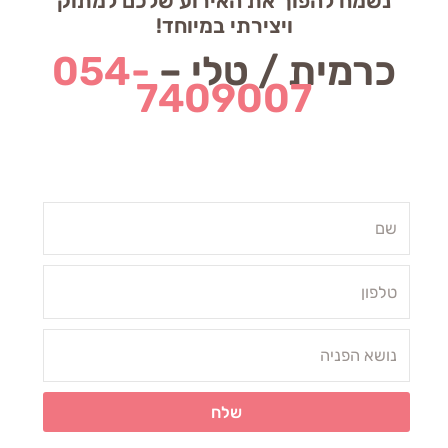
נשמח להפוך את האירוע שלכם למתוק
ויצירתי במיוחד!
כרמית / טלי –
054-
7409007
Name
טלפון
שלח