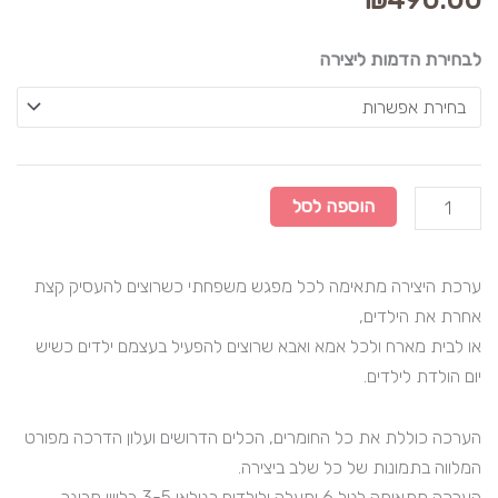
כמות
לבחירת הדמות ליצירה
של
ערכת
יצירה
להפעלה
קבוצתית
הוספה לסל
-
ל-10
ערכת היצירה מתאימה לכל מפגש משפחתי כשרוצים להעסיק קצת
משתתפים
אחרת את הילדים,
או לבית מארח ולכל אמא ואבא שרוצים להפעיל בעצמם ילדים כשיש
יום הולדת לילדים.
הערכה כוללת את כל החומרים, הכלים הדרושים ועלון הדרכה מפורט
המלווה בתמונות של כל שלב ביצירה.
הערכה מתאימה לגיל 6 ומעלה ולילדים בגילאי 3-5 בליווי מבוגר.