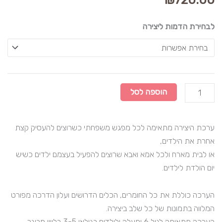
כמות
לבחירת הדמות ליצירה
של
ערכת
יצירה
להפעלה
קבוצתית
הוספה לסל
-
ל-15
ערכת היצירה מתאימה לכל מפגש משפחתי כשרוצים להעסיק קצת
משתתפים
אחרת את הילדים,
או לבית מארח ולכל אמא ואבא שרוצים להפעיל בעצמם ילדים כשיש
יום הולדת לילדים.
הערכה כוללת את כל החומרים, הכלים הדרושים ועלון הדרכה מפורט
המלווה בתמונות של כל שלב ביצירה.
הערכה מתאימה לגיל 6 ומעלה ולילדים בגילאי 3-5 בליווי מבוגר.