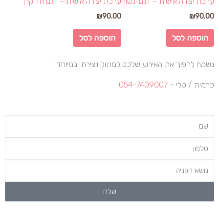
ערכת יצירה אישית – דגם ינשוף
ערכת יצירה אישית – דגם חד קרן
המוצר
₪
90.00
₪
90.00
הוספה לסל
הוספה לסל
נשמח להפוך את האירוע שלכם למתוק ויצירתי במיוחד!
כרמית / טלי –
054-7409007
Name
טלפון
שלח